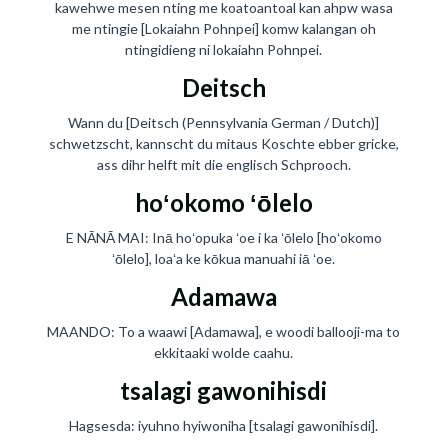
kawehwe mesen nting me koatoantoal kan ahpw wasa
me ntingie [Lokaiahn Pohnpei] komw kalangan oh
ntingidieng ni lokaiahn Pohnpei.
Deitsch
Wann du [Deitsch (Pennsylvania German / Dutch)]
schwetzscht, kannscht du mitaus Koschte ebber gricke,
ass dihr helft mit die englisch Schprooch.
hoʻokomo ʻōlelo
E NĀNĀ MAI: Inā hoʻopuka ʻoe i ka ʻōlelo [hoʻokomo
ʻōlelo], loaʻa ke kōkua manuahi iā ʻoe.
Adamawa
MAANDO: To a waawi [Adamawa], e woodi ballooji-ma to
ekkitaaki wolde caahu.
tsalagi gawonihisdi
Hagsesda: iyuhno hyiwoniha [tsalagi gawonihisdi].