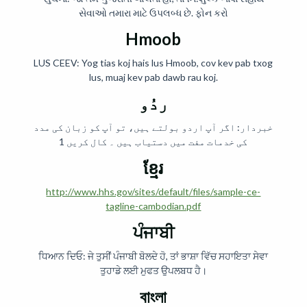
સેવાઓ તમારા માટે ઉપલબ્ધ છે. ફોન કરો
Hmoob
LUS CEEV: Yog tias koj hais lus Hmoob, cov kev pab txog
lus, muaj kev pab dawb rau koj.
ردُو
خبردار: اگر آپ اردو بولتے ہیں، تو آپ کو زبان کی مدد
کی خدمات مفت میں دستیاب ہیں ۔ کال کریں 1
ខ្មែរ
http://www.hhs.gov/sites/default/files/sample-ce-
tagline-cambodian.pdf
ਪੰਜਾਬੀ
ਧਿਆਨ ਦਿਓ: ਜੇ ਤੁਸੀਂ ਪੰਜਾਬੀ ਬੋਲਦੇ ਹੋ, ਤਾਂ ਭਾਸ਼ਾ ਵਿੱਚ ਸਹਾਇਤਾ ਸੇਵਾ
ਤੁਹਾਡੇ ਲਈ ਮੁਫਤ ਉਪਲਬਧ ਹੈ।
বাংলা