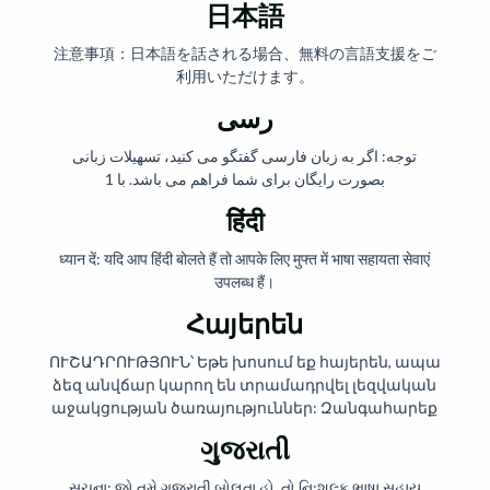
日本語
注意事項：日本語を話される場合、無料の言語支援をご
利用いただけます。
رسی
توجه: اگر به زبان فارسی گفتگو می کنید، تسهیلات زبانی
بصورت رایگان برای شما فراهم می باشد. با 1
हिंदी
ध्यान दें: यदि आप हिंदी बोलते हैं तो आपके लिए मुफ्त में भाषा सहायता सेवाएं
उपलब्ध हैं।
Հայերեն
ՈՒՇԱԴՐՈՒԹՅՈՒՆ՝ Եթե խոսում եք հայերեն, ապա
ձեզ անվճար կարող են տրամադրվել լեզվական
աջակցության ծառայություններ: Զանգահարեք
ગુજરાતી
સુચના: જો તમે ગુજરાતી બોલતા હો, તો નિ:શુલ્ક ભાષા સહાય