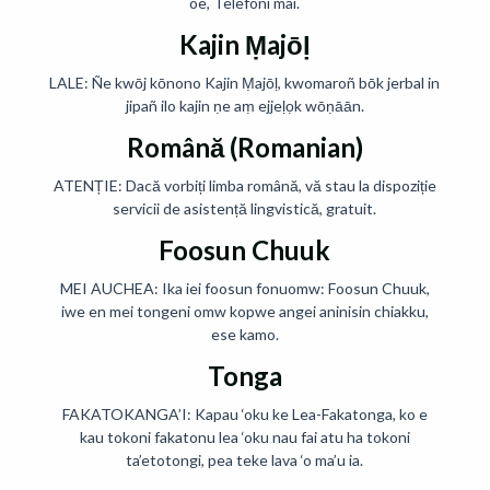
oe, Telefoni mai.
Kajin Ṃajōḷ
LALE: Ñe kwōj kōnono Kajin Ṃajōḷ, kwomaroñ bōk jerbal in
jipañ ilo kajin ṇe aṃ ejjeḷọk wōṇāān.
Română (Romanian)
ATENȚIE: Dacă vorbiți limba română, vă stau la dispoziție
servicii de asistență lingvistică, gratuit.
Foosun Chuuk
MEI AUCHEA: Ika iei foosun fonuomw: Foosun Chuuk,
iwe en mei tongeni omw kopwe angei aninisin chiakku,
ese kamo.
Tonga
FAKATOKANGA’I: Kapau ‘oku ke Lea-Fakatonga, ko e
kau tokoni fakatonu lea ‘oku nau fai atu ha tokoni
ta’etotongi, pea teke lava ‘o ma’u ia.