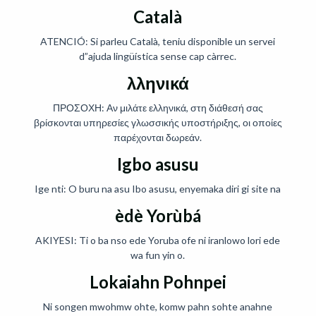
Català
ATENCIÓ: Si parleu Català, teniu disponible un servei
d”ajuda lingüística sense cap càrrec.
λληνικά
ΠΡΟΣΟΧΗ: Αν μιλάτε ελληνικά, στη διάθεσή σας
βρίσκονται υπηρεσίες γλωσσικής υποστήριξης, οι οποίες
παρέχονται δωρεάν.
Igbo asusu
Ige nti: O buru na asu Ibo asusu, enyemaka diri gi site na
èdè Yorùbá
AKIYESI: Ti o ba nso ede Yoruba ofe ni iranlowo lori ede
wa fun yin o.
Lokaiahn Pohnpei
Ni songen mwohmw ohte, komw pahn sohte anahne