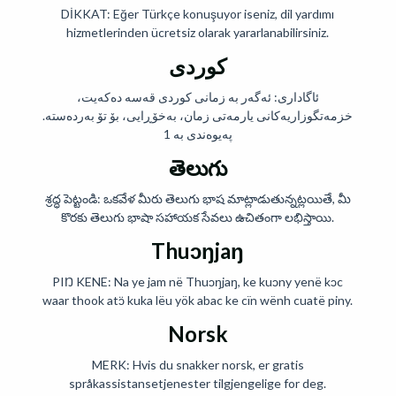
DİKKAT: Eğer Türkçe konuşuyor iseniz, dil yardımı
hizmetlerinden ücretsiz olarak yararlanabilirsiniz.
کوردی
ئاگاداری: ئەگەر بە زمانی کوردی قەسە دەکەیت،
خزمەتگوزاریەکانی یارمەتی زمان، بەخۆڕایی، بۆ تۆ بەردەستە.
پەیوەندی بە 1
తెలుగు
శ్రద్ధ పెట్టండి: ఒకవేళ మీరు తెలుగు భాష మాట్లాడుతున్నట్లయితే, మీ
కొరకు తెలుగు భాషా సహాయక సేవలు ఉచితంగా లభిస్తాయి.
Thuɔŋjaŋ
PIŊ KENE: Na ye jam në Thuɔŋjaŋ, ke kuɔny yenë kɔc
waar thook atɔ̈ kuka lëu yök abac ke cïn wënh cuatë piny.
Norsk
MERK: Hvis du snakker norsk, er gratis
språkassistansetjenester tilgjengelige for deg.