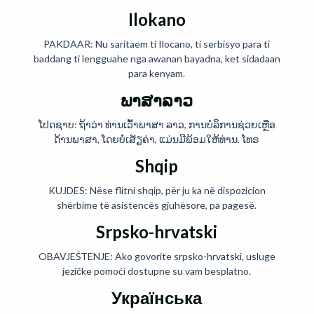
Ilokano
PAKDAAR: Nu saritaem ti Ilocano, ti serbisyo para ti
baddang ti lengguahe nga awanan bayadna, ket sidadaan
para kenyam.
ພາສາລາວ
ໂປດຊາບ: ຖ້າວ່າ ທ່ານເວົ້າພາສາ ລາວ, ການບໍລິການຊ່ວຍເຫຼືອ
ດ້ານພາສາ, ໂດຍບໍ່ເສັຽຄ່າ, ແມ່ນມີພ້ອມໃຫ້ທ່ານ. ໂທຣ
Shqip
KUJDES: Nëse flitni shqip, për ju ka në dispozicion
shërbime të asistencës gjuhësore, pa pagesë.
Srpsko-hrvatski
OBAVJEŠTENJE: Ako govorite srpsko-hrvatski, usluge
jezičke pomoći dostupne su vam besplatno.
Українська