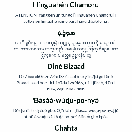
I linguahén Chamoru
ATENSIÓN: Yanggen un tungó [I linguahén Chamoru], i
setbision linguahé gaige para hagu dibatde ha .
ܣܘܼܪܸܬ݂
သတိျပဳရန္ – အကယ္၍ သင္သည္ ျမန္မာစကား ကို ေျပာပါ
က၊ ဘာသာစကား အကူအညီ၊ အခမဲ့၊ သင့္အတြက္ စီစဥ္ေဆာ
င္ရြက္ေပးပါမည္။ ဖုန္းနံပါတ္
Diné Bizaad
D77 baa ak0 n7n7zin: D77 saad bee y1n7[ti’go Diné
Bizaad, saad bee 1k1’1n7da’1wo’d66’, t’11 jiik’eh, 47 n1
h0l=, koj8’ h0d77lnih
Ɓàsɔ́ɔ̀-wùɖù-po-nyɔ̀
Dè ɖɛ nìà kɛ dyéɖé gbo: Ɔ jǔ ké m̀ [Ɓàsɔ́ɔ̀-wùɖù-po-nyɔ̀] jǔ
ní, nìí, à wuɖu kà kò ɖò po-poɔ̀ ɓɛ́ìn m̀ gbo kpáa.
Chahta