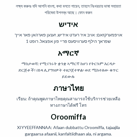
লক্ষ্য করুনঃ যদি আপনি বাংলা, কথা বলতে পারেন, তাহলে নিঃখরচায় ভাষা সহায়তা
পরিষেবা উপলব্ধ আছে। ফোন করুন
אידיש
אויפמערקזאם: אויב איר רעדט אידיש, זענען פארהאן פאר אייך
שפראך הילף סערוויסעס פריי פון אפצאל. רופט 1
አማርኛ
ማስታወሻ: የሚናገሩት ቋንቋ ኣማርኛ ከሆነ የትርጉም እርዳታ
ድርጅቶች፣ በነጻ ሊያግዝዎት ተዘጋጀተዋል፡ ወደ ሚከተለው ቁጥር
ይደውሉ
ภาษาไทย
เรียน: ถ้าคุณพูดภาษาไทยคุณสามารถใช้บริการช่วยเหลือ
ทางภาษาได้ฟรี โทร
Oroomiffa
XIYYEEFFANNAA: Afaan dubbattu Oroomiffa, tajaajila
gargaarsa afaanii, kanfaltiidhaan ala, ni argama.