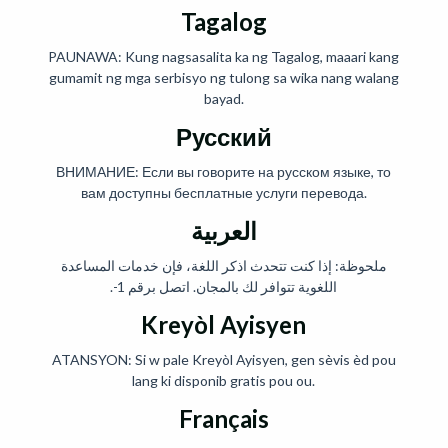
Tagalog
PAUNAWA: Kung nagsasalita ka ng Tagalog, maaari kang
gumamit ng mga serbisyo ng tulong sa wika nang walang
bayad.
Русский
ВНИМАНИЕ: Если вы говорите на русском языке, то
вам доступны бесплатные услуги перевода.
العربية
ملحوظة: إذا كنت تتحدث اذكر اللغة، فإن خدمات المساعدة
اللغوية تتوافر لك بالمجان. اتصل برقم 1-.
Kreyòl Ayisyen
ATANSYON: Si w pale Kreyòl Ayisyen, gen sèvis èd pou
lang ki disponib gratis pou ou.
Français